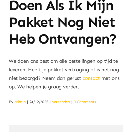
Doen Als Ik Mijn
Huishouden
Pakket Nog Niet
Eten & Drinken
Heb Ontvangen?
Artikels & Nieuws
Over
We doen ons best om alle bestellingen op tijd te
leveren. Heeft je pakket vertraging of is het nog
niet bezorgd? Neem dan gerust
contact
met ons
op. We helpen je graag verder.
By
admin
|
24/12/2025
|
verzenden
|
0 Comments