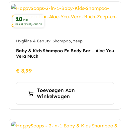
Huishouden
10
/10
Eten & Drinken
PLASTICVRIJ-CHECK
Artikels & Nieuws
Hygiëne & Beauty
,
Shampoo
,
zeep
Baby & Kids Shampoo En Body Bar – Aloë You
Vera Much
Over
€
8,99
Toevoegen Aan
Winkelwagen