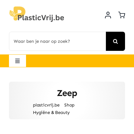
Skip
to
content
Search
for:
Navigatie
wisselen
Alle producten
Zeep
Startpakketten
plasticvrij.be
Shop
Hygiëne & Beauty
zeep
Hygiëne & Beauty