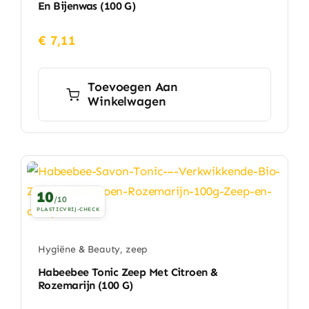
En Bijenwas (100 G)
€
7,11
Toevoegen Aan
Winkelwagen
10
/10
PLASTICVRIJ-CHECK
Hygiëne & Beauty
,
zeep
Habeebee Tonic Zeep Met Citroen &
Rozemarijn (100 G)