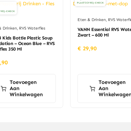
PLASTICVRIJ-CHECK
VRIJ-CHECK
Eten & Drinken
,
RVS Waterfl
& Drinken
,
RVS Waterfles
VANN Essential RVS Wate
Zwart – 600 Ml
Kids Bottle Plastic Soup
dation – Ocean Blue – RVS
€
29,90
fles 350 Ml
,90
Toevoegen
Toevoegen
Aan
Aan
Winkelwagen
Winkelwage