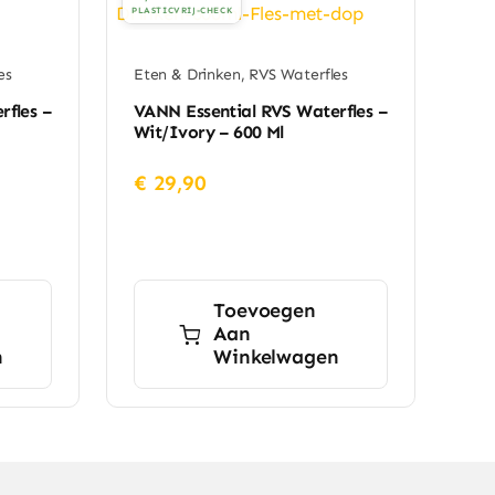
PLASTICVRIJ-CHECK
es
Eten & Drinken
,
RVS Waterfles
rfles –
VANN Essential RVS Waterfles –
Wit/ivory – 600 Ml
€
29,90
Toevoegen
Aan
n
Winkelwagen