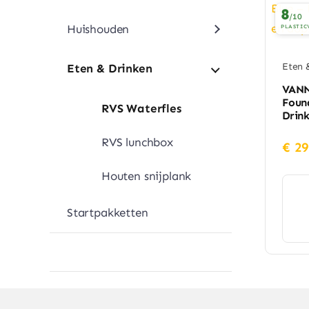
8
/10
Huishouden
PLASTIC
Eten 
Eten & Drinken
VANN 
Foun
RVS Waterfles
Drink
RVS lunchbox
€
29
Houten snijplank
Startpakketten