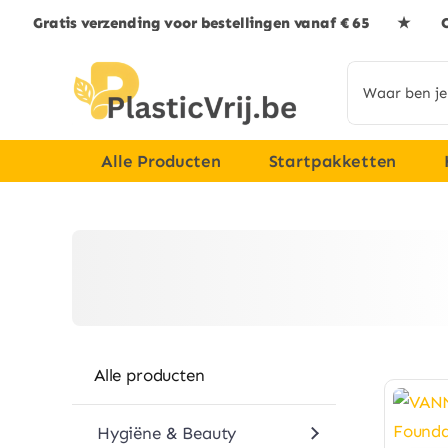
Skip
Gratis verzending voor bestellingen vanaf € 65 ★ G
to
content
Search
for:
Alle Producten
Startpakketten
Alle producten
Hygiëne & Beauty