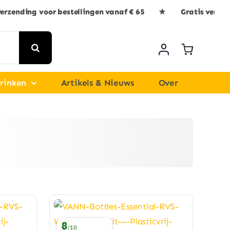
verzending voor bestellingen vanaf € 65 ★ Gratis verzen
rinken
Artikels & Nieuws
Over
8
/10