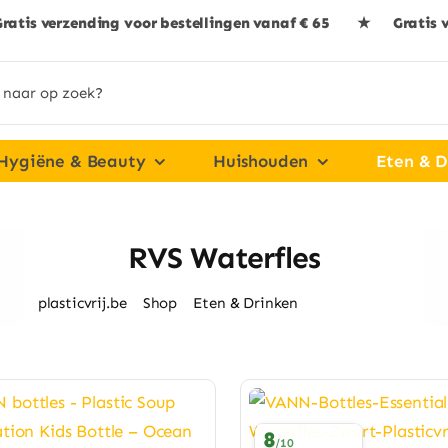
ratis verzending voor bestellingen vanaf € 65 ★ Gratis 
Hygiëne & Beauty
Huishouden
Eten & D
RVS Waterfles
plasticvrij.be
Shop
Eten & Drinken
RVS Waterfles
8
/10