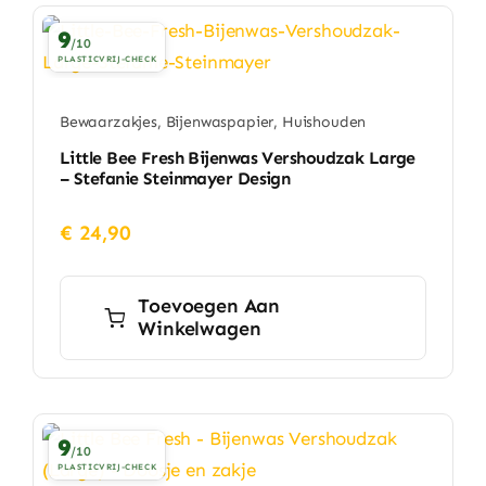
Huishouden
9
/10
PLASTICVRIJ-CHECK
Eten & Drinken
Bewaarzakjes
,
Bijenwaspapier
,
Huishouden
Artikels & Nieuws
Little Bee Fresh Bijenwas Vershoudzak Large
– Stefanie Steinmayer Design
Over
€
24,90
Toevoegen Aan
Winkelwagen
9
/10
PLASTICVRIJ-CHECK