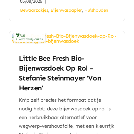
05/08/2026
|
Bewaarzakjes
,
Bijenwaspapier
,
Huishouden
9
/10
PLASTICVRIJ-CHECK
Little Bee Fresh Bio-
Bijenwasdoek Op Rol –
Stefanie Steinmayer ‘Von
Herzen’
Knip zelf precies het formaat dat je
nodig hebt: deze bijenwasdoek op rol is
een herbruikbaar alternatief voor
wegwerp-vershoudfolie, met een kleurrijk