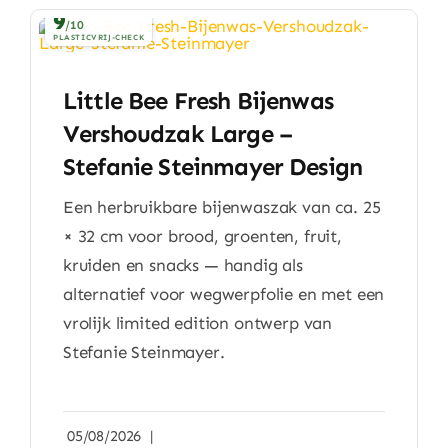
Huishouden
9
/10
PLASTICVRIJ-CHECK
Eten & Drinken
Little Bee Fresh Bijenwas
Vershoudzak Large –
Artikels & Nieuws
Stefanie Steinmayer Design
Over
Een herbruikbare bijenwaszak van ca. 25
× 32 cm voor brood, groenten, fruit,
kruiden en snacks — handig als
alternatief voor wegwerpfolie en met een
vrolijk limited edition ontwerp van
Stefanie Steinmayer.
05/08/2026
|