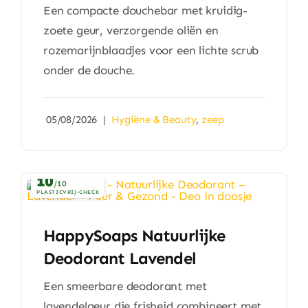
Een compacte douchebar met kruidig-
zoete geur, verzorgende oliën en
rozemarijnblaadjes voor een lichte scrub
onder de douche.
05/08/2026
|
Hygiëne & Beauty
,
zeep
10
/10
PLASTICVRIJ-CHECK
HappySoaps Natuurlijke
Deodorant Lavendel
Een smeerbare deodorant met
lavendelgeur die frisheid combineert met