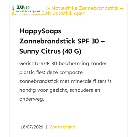
Huishouden
10
/10
PLASTICVRIJ-CHECK
Eten & Drinken
HappySoaps
Zonnebrandstick SPF 30 –
Artikels & Nieuws
Sunny Citrus (40 G)
Over
Gerichte SPF 30-bescherming zonder
plastic fles: deze compacte
zonnebrandstick met minerale filters is
handig voor gezicht, schouders en
onderweg.
18/07/2026
|
Zonnebrand