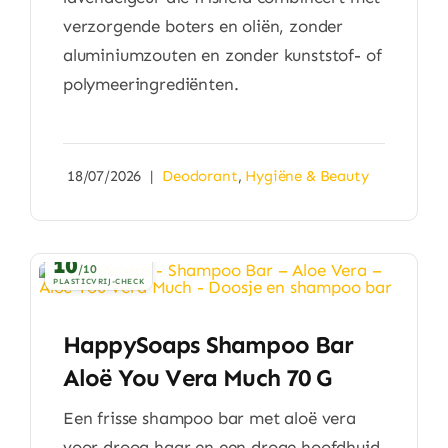
verzorgende boters en oliën, zonder
aluminiumzouten en zonder kunststof- of
polymeeringrediënten.
18/07/2026
|
Deodorant
,
Hygiëne & Beauty
10
/10
PLASTICVRIJ-CHECK
HappySoaps Shampoo Bar
Aloë You Vera Much 70 G
Een frisse shampoo bar met aloë vera
voor droog haar en een droge hoofdhuid,