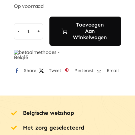
Op voorraad
Toevoegen
Aan
2-
Winkelwagen
in-
1
Baby
&
Share
Tweet
Pinterest
Email
Kids
Shampoo
&
Body
Belgische webshop
Bar
–
Met zorg geselecteerd
Little