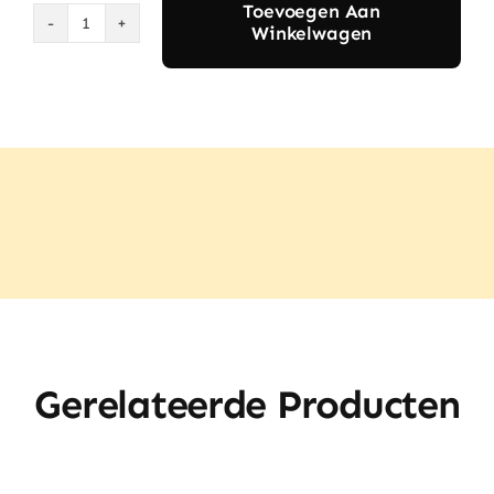
Toevoegen Aan
Winkelwagen
2-
in-
1
Baby
&
Kids
Shampoo
&
Body
Bar
–
Little
Gerelateerde Producten
Sunshine
aantal