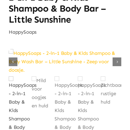
Huishouden
Shampoo & Body Bar –
Little Sunshine
Eten & Drinken
HappySoaps
Artikels & Nieuws
Over