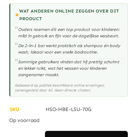
WAT ANDEREN ONLINE ZEGGEN OVER DIT
PRODUCT
"
Ouders noemen dit een top product voor kinderen:
mild in gebruik en fijn voor de dagelijkse wasbeurt.
"
De 2-in-1 bar werkt praktisch als shampoo én body
wash, ideaal voor een snelle badroutine.
"
Sommige gebruikers vinden dat hij prettig schuimt
en lekker ruikt, wat het wassen voor kinderen
aangenamer maakt.
Gebaseerd op publiek beschikbare online ervaringen,
samengesteld door AI. Geen directe citaten.
SKU
HSO-HBE-LSU-70G
Op voorraad