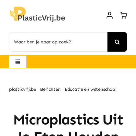
Skip
to
content
Search
for:
Navigatie
wisselen
Alle producten
plasticvrij.be
Berichten
Educatie en wetenschap
Microplastics uit je eten houden
Startpakketten
Microplastics Uit
Hygiëne & Beauty