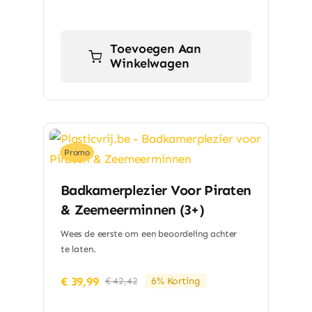
Toevoegen Aan
Winkelwagen
Promo
Badkamerplezier Voor Piraten
& Zeemeerminnen (3+)
Wees de eerste om een beoordeling achter
te laten.
€
39,99
€
42,42
6% Korting
Oorspronkelijke
Huidige
prijs
prijs