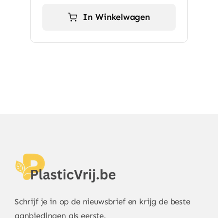
was:
is:
€ 42,42.
€ 39,99.
In Winkelwagen
Schrijf je in op de nieuwsbrief en krijg de beste
aanbiedingen als eerste.