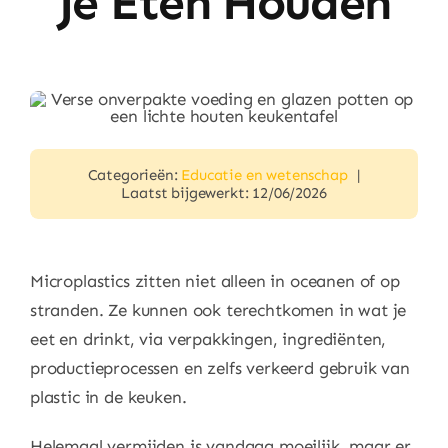
Je Eten Houden
Huishouden
Eten & Drinken
Artikels & Nieuws
Categorieën:
Educatie en wetenschap
|
Laatst bijgewerkt: 12/06/2026
Over
Microplastics zitten niet alleen in oceanen of op
stranden. Ze kunnen ook terechtkomen in wat je
eet en drinkt, via verpakkingen, ingrediënten,
productieprocessen en zelfs verkeerd gebruik van
plastic in de keuken.
Helemaal vermijden is vandaag moeilijk, maar er