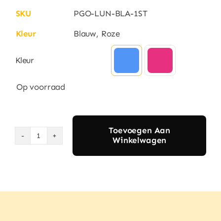
SKU
PGO-LUN-BLA-1ST
Kleur
Blauw, Roze
Kleur

Op voorraad
Toevoegen Aan
Winkelwagen
Purely
Steel
RVS
lunchbox
met
4