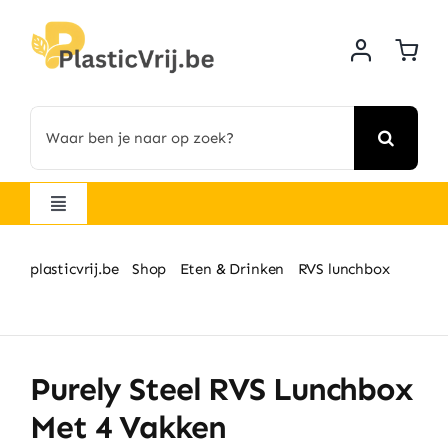
Skip
to
content
Search
for:
Navigatie
wisselen
Alle producten
plasticvrij.be
Shop
Eten & Drinken
RVS lunchbox
Purely Steel RVS lunchbox met 4 vakken
Startpakketten
Purely Steel RVS Lunchbox
Hygiëne & Beauty
Met 4 Vakken