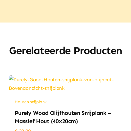
vakken
aantal
Gerelateerde Producten
Houten snijplank
Purely Wood Olijfhouten Snijplank –
Massief Hout (40x20cm)