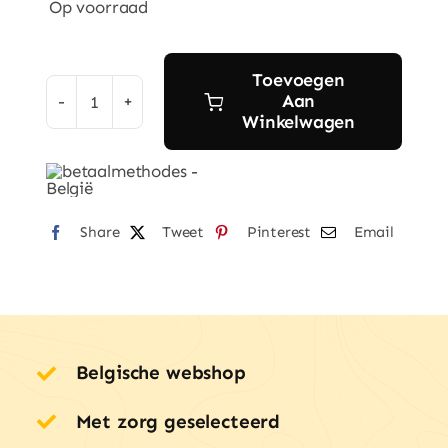
Op voorraad
Toevoegen
Aan
Purely
Winkelwagen
Steel
RVS
lunchbox
met
Share
Tweet
Pinterest
Email
4
vakken
aantal
Belgische webshop
Met zorg geselecteerd