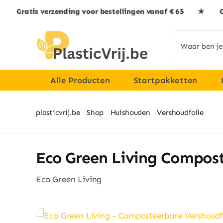
Skip
Gratis verzending voor bestellingen vanaf € 65 ★ G
to
content
Search
for:
Alle Producten
Startpakketten
plasticvrij.be
Shop
Huishouden
Vershoudfolie
Eco
Eco Green Living Compost
Eco Green Living