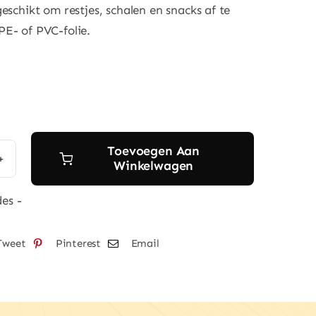
eschikt om restjes, schalen en snacks af te
E- of PVC-folie.
Toevoegen Aan
Winkelwagen
steerbare
Tweet
Pinterest
Email
udfolie