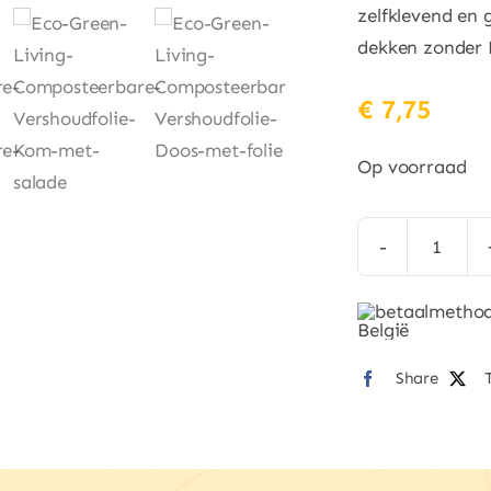
zelfklevend en g
dekken zonder P
€
7,75
Op voorraad
Eco
Green
Living
Compo
Share
Versho
–
30
m