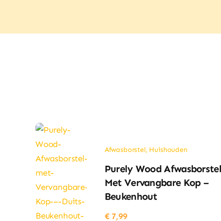
30
m
aantal
Afwasborstel
,
Huishouden
Purely Wood Afwasborste
Met Vervangbare Kop –
Beukenhout
€
7,99