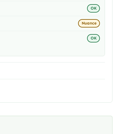
OK
Nuance
OK