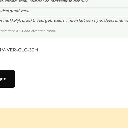
oudfolie: sterk, rekbaar en makkelijk in gebruik.
edsel goed vers.
jes makkelijk afdekt. Veel gebruikers vinden het een fijne, duurzame v
eld door AI. Geen directe citaten.
IV-VER-GLC-30M
gen