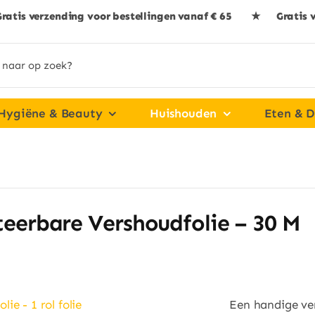
ratis verzending voor bestellingen vanaf € 65 ★ Gratis 
Hygiëne & Beauty
Huishouden
Eten & D
 Green Living Composteerbare Vershoudfolie – 30 m
eerbare Vershoudfolie – 30 M
Een handige ver