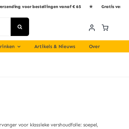
verzending voor bestellingen vanaf € 65 ★ Gratis verzen
rinken
Artikels & Nieuws
Over
vanger voor klassieke vershoudfolie: soepel,