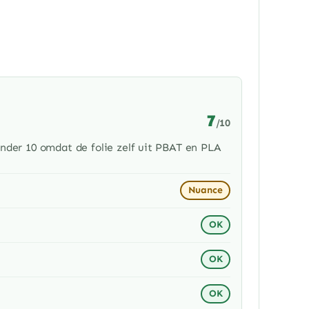
7
/10
onder 10 omdat de folie zelf uit PBAT en PLA
Nuance
OK
OK
OK