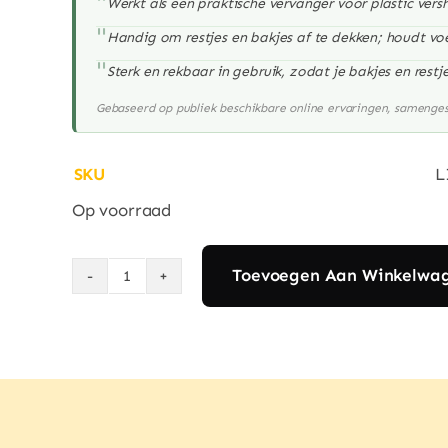
"
Werkt als een praktische vervanger voor plastic versh
"
Handig om restjes en bakjes af te dekken; houdt vo
"
Sterk en rekbaar in gebruik, zodat je bakjes en rest
Gebaseerd op publiek beschikbare online ervaringen, samengest
SKU
L
Op voorraad
Toevoegen Aan Winkelwa
Eco
Green
Living
Composteerbare
Vershoudfolie
–