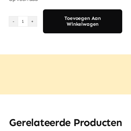
Toevoegen Aan
Winkelwagen
Purely
Wood
Olijfhouten
Snijplank
–
Massief
Hout
(40x20cm)
aantal
Gerelateerde Producten