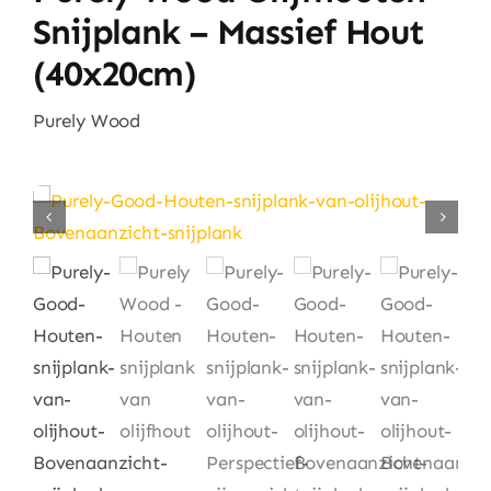
Huishouden
Snijplank – Massief Hout
(40x20cm)
Eten & Drinken
Purely Wood
Artikels & Nieuws
Over