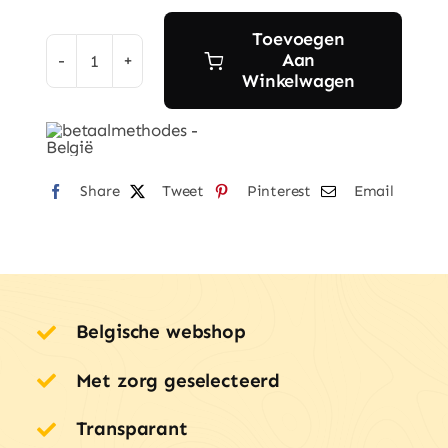
Toevoegen
Aan
Purely
Winkelwagen
Wood
Olijfhouten
Snijplank
–
Share
Tweet
Pinterest
Email
Massief
Hout
(40x20cm)
aantal
Belgische webshop
Met zorg geselecteerd
Transparant